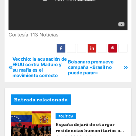
Cortesía T13 Noticias
Vecchio: la acusación de
Bolsonaro promueve
EEUU contra Maduro y
campaña «Brasil no
su mafia es el
puede parar»
movimiento correcto
Entrada relacionada
POLÍTICA
España dejará de otorgar
residencias humanitarias a