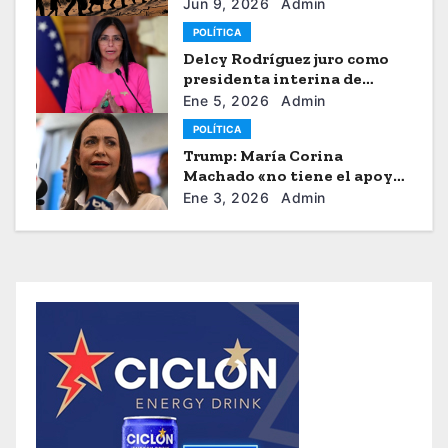
venezolanos
Jun 9, 2026
Admin
POLÍTICA
Delcy Rodríguez juro como
presidenta interina de
Venezuela
Ene 5, 2026
Admin
POLÍTICA
Trump: María Corina
Machado «no tiene el apoyo»
para dirigir Venezuela
Ene 3, 2026
Admin