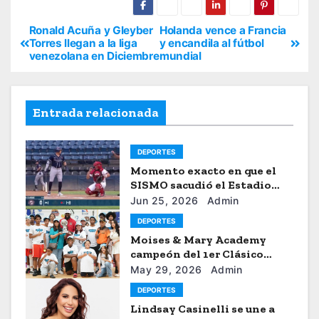
Ronald Acuña y Gleyber
Holanda vence a Francia
Torres llegan a la liga
y encandila al fútbol
venezolana en Diciembre
mundial
Entrada relacionada
DEPORTES
Momento exacto en que el
SISMO sacudió el Estadio
Universitario de Caracas
Jun 25, 2026
Admin
DEPORTES
Moises & Mary Academy
campeón del 1er Clásico
Internacional Ercilio-Tony-
May 29, 2026
Admin
Astacio de la HBA
DEPORTES
Lindsay Casinelli se une a