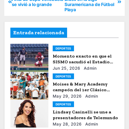
se vivió a lo grande
Suramericana de Fútbol
Playa
Entrada relacionada
DEPORTES
Momento exacto en que el
SISMO sacudió el Estadio
Universitario de Caracas
Jun 25, 2026
Admin
DEPORTES
Moises & Mary Academy
campeón del 1er Clásico
Internacional Ercilio-Tony-
May 29, 2026
Admin
Astacio de la HBA
DEPORTES
Lindsay Casinelli se une a
presentadores de Telemundo
May 28, 2026
Admin