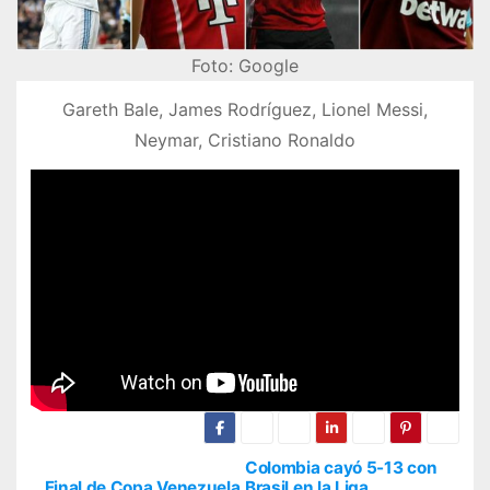
Foto: Google
Gareth Bale, James Rodríguez, Lionel Messi,
Neymar, Cristiano Ronaldo
Colombia cayó 5-13 con
Final de Copa Venezuela
Brasil en la Liga