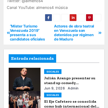
Twitter: @almenos4
Canal YouTube: almenos4 música
“Mister Turismo
Actores de obra teatral
Venezuela 2019”
en Venezuela son
presenta a sus
detenidos por régimen
candidatos oficiales
de Maduro
Entrada relacionada
SOCIALES
Julián Arango presentar su
stand up comedy
“Julianchou”
Jun 9, 2026
Admin
SOCIALES
El Eje Cafetero se consolida
como hub internacional del