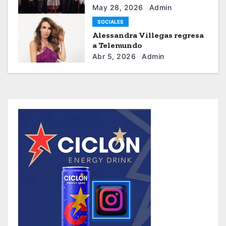
sistema moda
May 28, 2026
Admin
SOCIALES
Alessandra Villegas regresa
a Telemundo
Abr 5, 2026
Admin