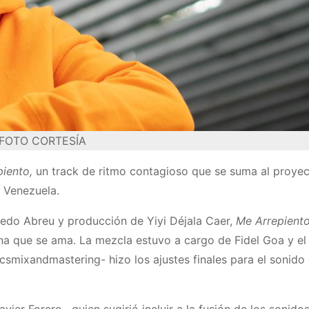
FOTO CORTESÍA
piento,
un track de ritmo contagioso que se suma al proye
e Venezuela.
fredo Abreu y producción de Yiyi Déjala Caer,
Me Arrepient
ona que se ama. La mezcla estuvo a cargo de Fidel Goa y el
mixandmastering- hizo los ajustes finales para el sonido
ier Forero, quien sugirió incluir a la fusión de los sonido