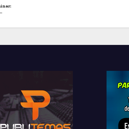
inar: