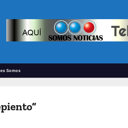
nes Somos
epiento”