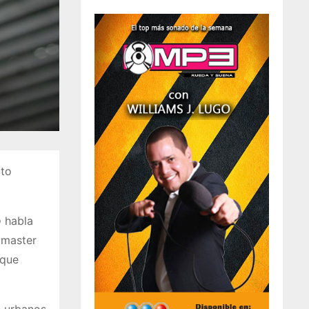
cto
o
habla
 master
 que
s urbanos