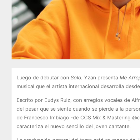
Luego de debutar con
Solo
, Yzan presenta
Me Arre
musical que el artista internacional desarrolla desd
Escrito por Eudys Ruiz, con arreglos vocales de Al
del pesar que se siente cuando se pierde a la pers
de Francesco Imbiago -de CCS Mix & Mastering @ccs
caracteriza el nuevo sencillo del joven cantante.
La producción general del tema está en manos de Jav