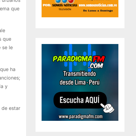
 tema que
ale
as que
 se le
 que ha
anciones;
la y
 de estar