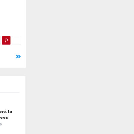
erá la
ores
s