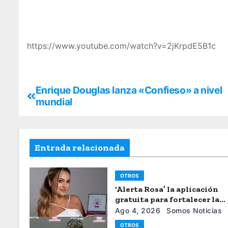
https://www.youtube.com/watch?v=2jKrpdE5B1c
Enrique Douglas lanza «Confieso» a nivel
mundial
Entrada relacionada
OTROS
‘Alerta Rosa’ la aplicación
gratuita para fortalecer la
seguiridad de las mujeres
Ago 4, 2026
Somos Noticias
OTROS