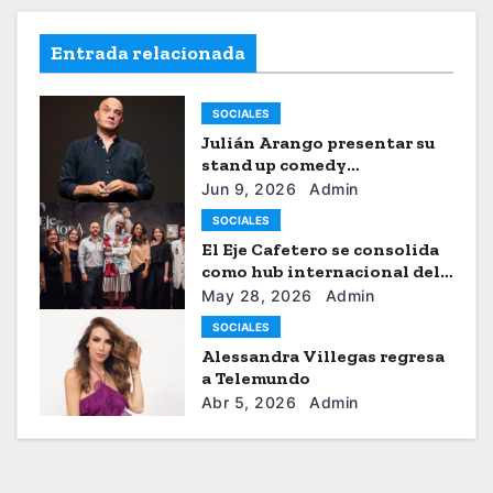
Entrada relacionada
SOCIALES
Julián Arango presentar su
stand up comedy
“Julianchou”
Jun 9, 2026
Admin
SOCIALES
El Eje Cafetero se consolida
como hub internacional del
sistema moda
May 28, 2026
Admin
SOCIALES
Alessandra Villegas regresa
a Telemundo
Abr 5, 2026
Admin