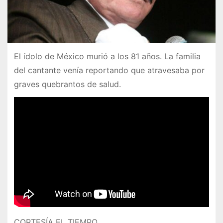
El ídolo de México murió a los 81 años. La familia
del cantante venía reportando que atravesaba por
graves quebrantos de salud.
CORTESÍA EL TIEMPO