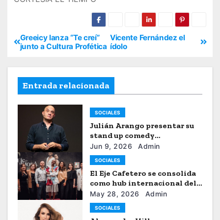
Greeicy lanza “Te creí”
Vicente Fernández el
junto a Cultura Profética
ídolo
Entrada relacionada
SOCIALES
Julián Arango presentar su
stand up comedy
“Julianchou”
Jun 9, 2026
Admin
SOCIALES
El Eje Cafetero se consolida
como hub internacional del
sistema moda
May 28, 2026
Admin
SOCIALES