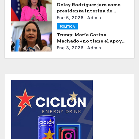
Delcy Rodríguez juro como
presidenta interina de
Venezuela
Ene 5, 2026
Admin
POLÍTICA
Trump: María Corina
Machado «no tiene el apoyo»
para dirigir Venezuela
Ene 3, 2026
Admin