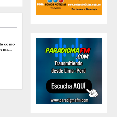
ida como
stema