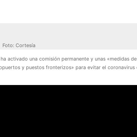
Foto: Cortesía
o ha activado una comisión permanente y unas «medidas de
opuertos y puestos fronterizos» para evitar el coronavirus 