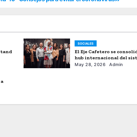
SOCIALES
stand
El Eje Cafetero se consol
hub internacional del si
moda
May 28, 2026
Admin
 a