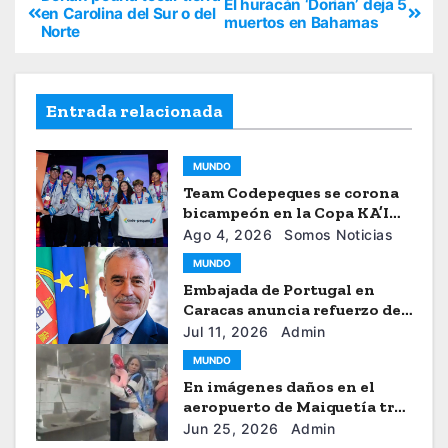
El huracán ‘Dorian’ deja 5
en Carolina del Sur o del
muertos en Bahamas
Norte
Entrada relacionada
MUNDO
Team Codepeques se corona
bicampeón en la Copa KA’I
2026
Ago 4, 2026
Somos Noticias
MUNDO
Embajada de Portugal en
Caracas anuncia refuerzo de
ayuda humanitaria
Jul 11, 2026
Admin
MUNDO
En imágenes daños en el
aeropuerto de Maiquetía tras
los sismos
Jun 25, 2026
Admin