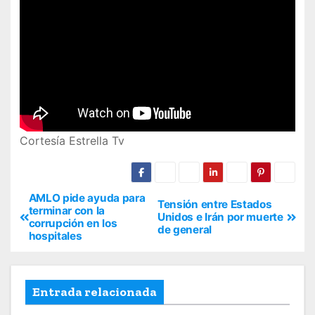
Cortesía Estrella Tv
AMLO pide ayuda para
Tensión entre Estados
terminar con la
Unidos e Irán por muerte
corrupción en los
de general
hospitales
Entrada relacionada