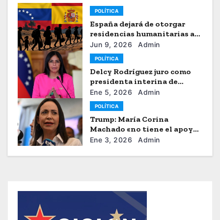
POLÍTICA
España dejará de otorgar
residencias humanitarias a
venezolanos
Jun 9, 2026
Admin
POLÍTICA
Delcy Rodríguez juro como
presidenta interina de
Venezuela
Ene 5, 2026
Admin
POLÍTICA
Trump: María Corina
Machado «no tiene el apoyo»
para dirigir Venezuela
Ene 3, 2026
Admin