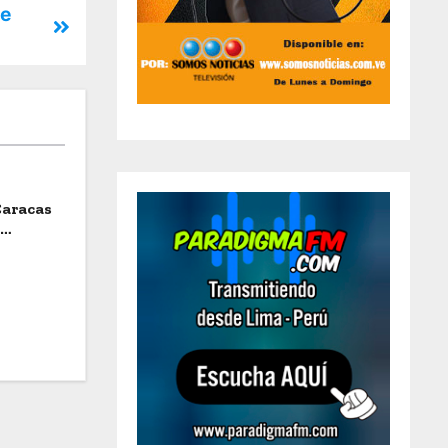
de
Caracas
a