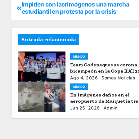
Impiden con lacrimógenos una marcha
estudiantil en protesta por la crisis
Entrada relacionada
MUNDO
Team Codepeques se corona
bicampeón en la Copa KA’I 2
Ago 4, 2026
Somos Noticias
MUNDO
En imágenes daños en el
aeropuerto de Maiquetía tra
sismos
Jun 25, 2026
Admin