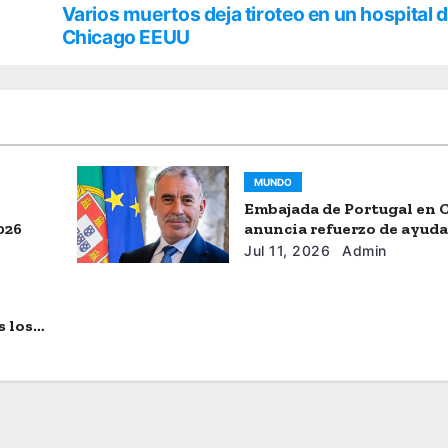
Varios muertos deja tiroteo en un hospital 
Chicago EEUU
MUNDO
Embajada de Portugal en 
026
anuncia refuerzo de ayud
humanitaria
Jul 11, 2026
Admin
s los