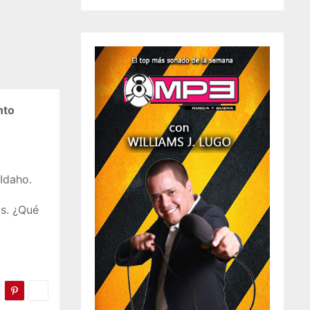
nto
Idaho.
ds. ¿Qué