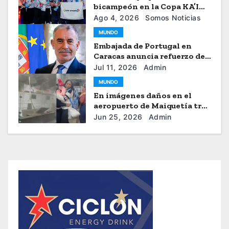
bicampeón en la Copa KA’I
2026
Ago 4, 2026
Somos Noticias
MUNDO
Embajada de Portugal en
Caracas anuncia refuerzo de
ayuda humanitaria
Jul 11, 2026
Admin
MUNDO
En imágenes daños en el
aeropuerto de Maiquetía tras
los sismos
Jun 25, 2026
Admin