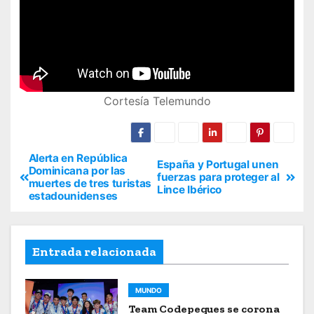
Cortesía Telemundo
Alerta en República
España y Portugal unen
Dominicana por las
fuerzas para proteger al
muertes de tres turistas
Lince Ibérico
estadounidenses
Entrada relacionada
MUNDO
Team Codepeques se corona