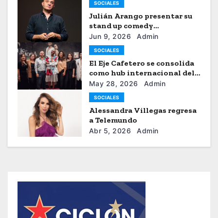
SOCIALES
Julián Arango presentar su
stand up comedy
“Julianchou”
Jun 9, 2026
Admin
SOCIALES
El Eje Cafetero se consolida
como hub internacional del
sistema moda
May 28, 2026
Admin
SOCIALES
Alessandra Villegas regresa
a Telemundo
Abr 5, 2026
Admin