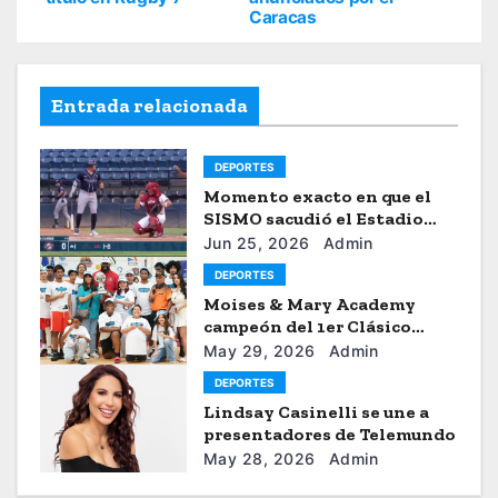
Caracas
Entrada relacionada
DEPORTES
Momento exacto en que el
SISMO sacudió el Estadio
Universitario de Caracas
Jun 25, 2026
Admin
DEPORTES
Moises & Mary Academy
campeón del 1er Clásico
Internacional Ercilio-Tony-
May 29, 2026
Admin
Astacio de la HBA
DEPORTES
Lindsay Casinelli se une a
presentadores de Telemundo
May 28, 2026
Admin