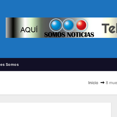
nes Somos
Inicio
8 mue