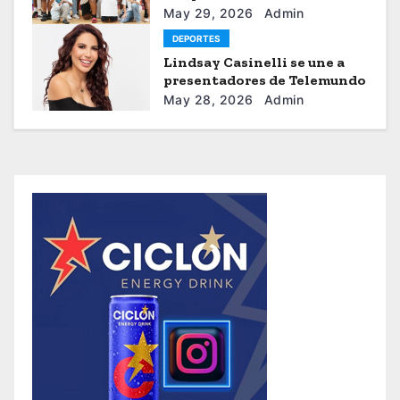
Internacional Ercilio-Tony-
May 29, 2026
Admin
Astacio de la HBA
DEPORTES
Lindsay Casinelli se une a
presentadores de Telemundo
May 28, 2026
Admin