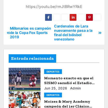
https://youtu.be/rmJtBRwYRkE
Cardenales de Lara
Millonarios es campeón
nuevamente pasa a la
de la Copa Fox Sports
final del béisbol
2019
venezolano
Entrada relacionada
DEPORTES
Momento exacto en que el
SISMO sacudió el Estadio
Universitario de Caracas
Jun 25, 2026
Admin
DEPORTES
Moises & Mary Academy
campeón del 1er Clásico