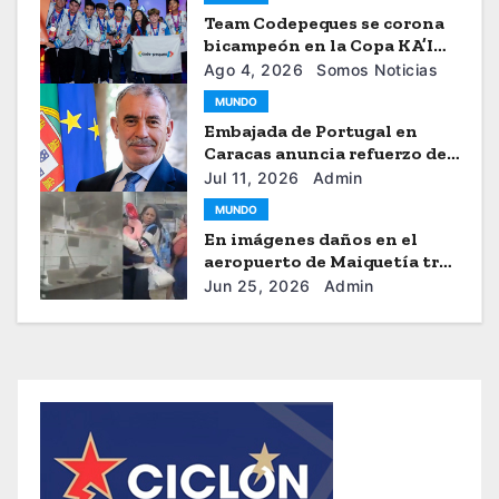
Team Codepeques se corona
bicampeón en la Copa KA’I
2026
Ago 4, 2026
Somos Noticias
MUNDO
Embajada de Portugal en
Caracas anuncia refuerzo de
ayuda humanitaria
Jul 11, 2026
Admin
MUNDO
En imágenes daños en el
aeropuerto de Maiquetía tras
los sismos
Jun 25, 2026
Admin