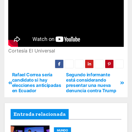
Cortesía El Universal
Rafael Correa sería
Segundo informante
candidato si hay
está considerando
elecciones anticipadas
presentar una nueva
en Ecuador
denuncia contra Trump
Entrada relacionada
MUNDO