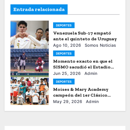
Entrada relacionada
DEPORTES
Venezuela Sub-17 empató
ante el quinteto de Uruguay
Ago 10, 2026
Somos Noticias
DEPORTES
Momento exacto en que el
SISMO sacudió el Estadio
Universitario de Caracas
Jun 25, 2026
Admin
DEPORTES
Moises & Mary Academy
campeón del 1er Clásico
Internacional Ercilio-Tony-
May 29, 2026
Admin
Astacio de la HBA