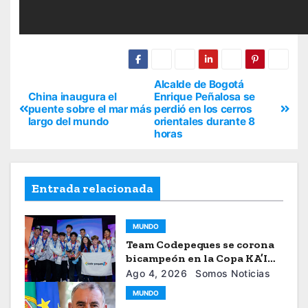
Alcalde de Bogotá
China inaugura el
Enrique Peñalosa se
puente sobre el mar más
perdió en los cerros
largo del mundo
orientales durante 8
horas
Entrada relacionada
MUNDO
Team Codepeques se corona
bicampeón en la Copa KA’I
2026
Ago 4, 2026
Somos Noticias
MUNDO