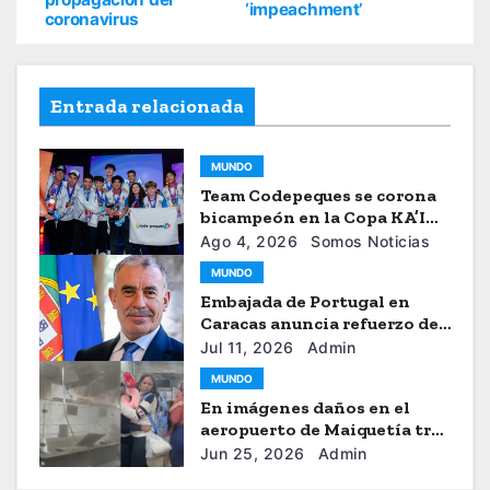
‘impeachment’
coronavirus
Entrada relacionada
MUNDO
Team Codepeques se corona
bicampeón en la Copa KA’I
2026
Ago 4, 2026
Somos Noticias
MUNDO
Embajada de Portugal en
Caracas anuncia refuerzo de
ayuda humanitaria
Jul 11, 2026
Admin
MUNDO
En imágenes daños en el
aeropuerto de Maiquetía tras
los sismos
Jun 25, 2026
Admin