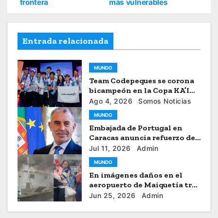
frontera
más vulnerables
Entrada relacionada
MUNDO
Team Codepeques se corona
bicampeón en la Copa KA’I
2026
Ago 4, 2026
Somos Noticias
MUNDO
Embajada de Portugal en
Caracas anuncia refuerzo de
ayuda humanitaria
Jul 11, 2026
Admin
MUNDO
En imágenes daños en el
aeropuerto de Maiquetía tras
los sismos
Jun 25, 2026
Admin