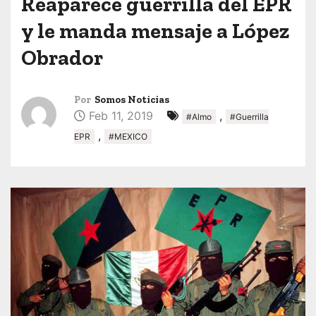
Reaparece guerrilla del EPR
y le manda mensaje a López
Obrador
Por
Somos Noticias
Feb 11, 2019
,
#Almo
#Guerrilla
,
EPR
#MEXICO