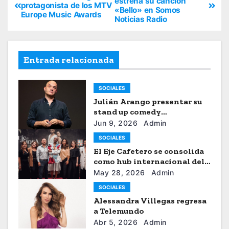
estrena su canción
protagonista de los MTV
«Bello» en Somos
Europe Music Awards
Noticias Radio
Entrada relacionada
SOCIALES
Julián Arango presentar su
stand up comedy
“Julianchou”
Jun 9, 2026
Admin
SOCIALES
El Eje Cafetero se consolida
como hub internacional del
sistema moda
May 28, 2026
Admin
SOCIALES
Alessandra Villegas regresa
a Telemundo
Abr 5, 2026
Admin