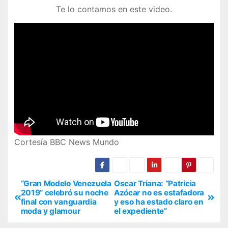
Te lo contamos en este video.
Cortesía BBC News Mundo
“Gran Modelo Venezuela
Oscar Triana: “Patricia
2019” celebró su noche
Azócar no es estafadora
final con vanguardia
y eso ha estado claro en
moda y glamour
el expediente”