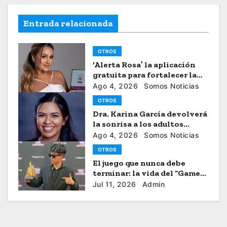
Entrada relacionada
OTROS
‘Alerta Rosa’ la aplicación
gratuita para fortalecer la
seguiridad de las mujeres
Ago 4, 2026
Somos Noticias
OTROS
Dra. Karina García devolverá
la sonrisa a los adultos
mayores
Ago 4, 2026
Somos Noticias
OTROS
El juego que nunca debe
terminar: la vida del “Gamer”
Brayhan Crazzy
Jul 11, 2026
Admin