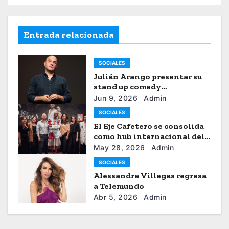
Entrada relacionada
SOCIALES
Julián Arango presentar su
stand up comedy
“Julianchou”
Jun 9, 2026
Admin
SOCIALES
El Eje Cafetero se consolida
como hub internacional del
sistema moda
May 28, 2026
Admin
SOCIALES
Alessandra Villegas regresa
a Telemundo
Abr 5, 2026
Admin