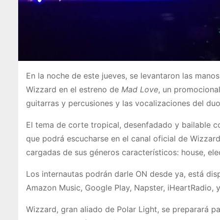
En la noche de este jueves, se levantaron las manos 
Wizzard en el estreno de
Mad Love
, un promocional
guitarras y percusiones y las vocalizaciones del du
El tema de corte tropical, desenfadado y bailable 
que podrá escucharse en el canal oficial de Wizzar
cargadas de sus géneros característicos: house, ele
Los internautas podrán darle ON desde ya, está disp
Amazon Music, Google Play, Napster, iHeartRadio, y
Wizzard, gran aliado de Polar Light, se preparará p