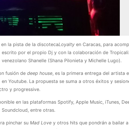
en la pista de la discoteca
Loyalty
en Caracas, para acomp
 escrito por el propio Dj y con la colaboración de Tropicali
o venezolano Shanelle (Shana Pilonieta y Michelle Lugo).
con fusión de
deep house
, es la primera entrega del artista 
d en Youtube. La propuesta se suma a otros éxitos y sesion
ctro y progressive.
onible en las plataformas Spotify, Apple Music, iTunes, De
 Soundcloud, entre otras.
ara pinchar su
Mad Love
y otros hits que pondrán a bailar a