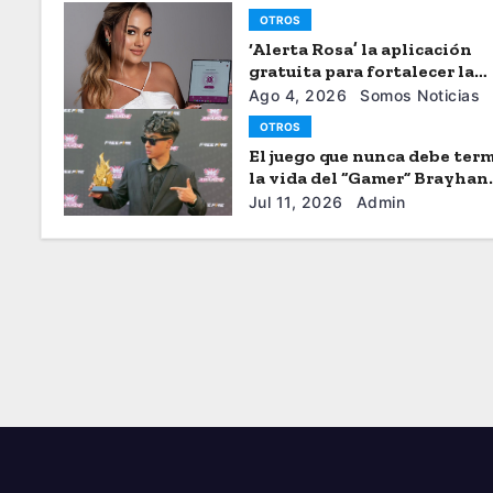
OTROS
‘Alerta Rosa’ la aplicación
gratuita para fortalecer la
seguiridad de las mujeres
Ago 4, 2026
Somos Noticias
OTROS
El juego que nunca debe term
la vida del “Gamer” Brayhan
Crazzy
Jul 11, 2026
Admin