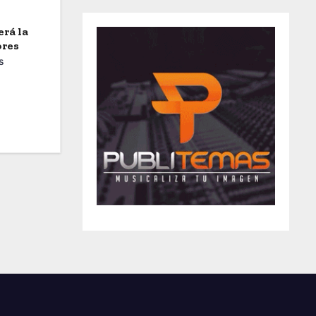
erá la
ores
s