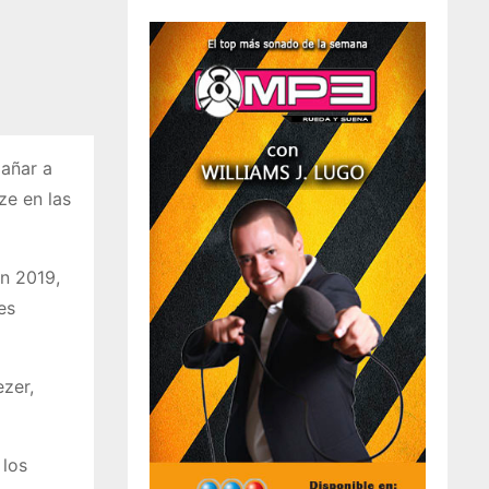
añar a
ze en las
en 2019,
es
ezer,
 los