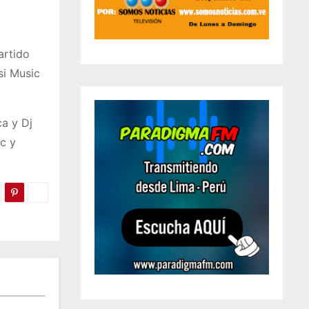
artido
si Music
a y Dj
c y