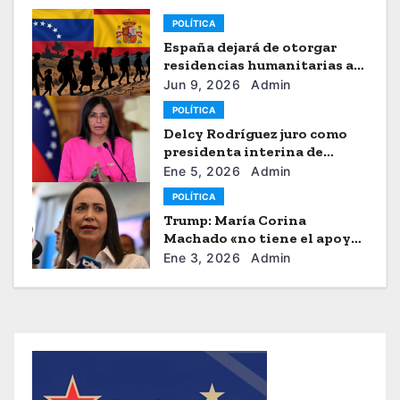
POLÍTICA
España dejará de otorgar
residencias humanitarias a
venezolanos
Jun 9, 2026
Admin
POLÍTICA
Delcy Rodríguez juro como
presidenta interina de
Venezuela
Ene 5, 2026
Admin
POLÍTICA
Trump: María Corina
Machado «no tiene el apoyo»
para dirigir Venezuela
Ene 3, 2026
Admin