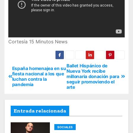
Cortesía 15 Minutos News
Ballet Hispánico de
España homenajea en su
Nueva York recibe
fiesta nacional a los que
millonaria donación para
luchan contra la
seguir promoviendo el
pandemia
arte
Entrada relacionada
SOCIALES