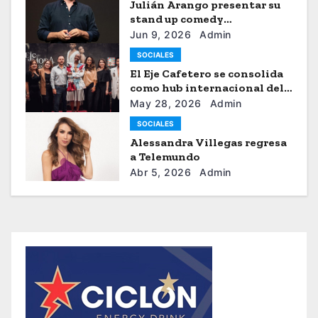
Julián Arango presentar su
stand up comedy
“Julianchou”
Jun 9, 2026
Admin
SOCIALES
El Eje Cafetero se consolida
como hub internacional del
sistema moda
May 28, 2026
Admin
SOCIALES
Alessandra Villegas regresa
a Telemundo
Abr 5, 2026
Admin