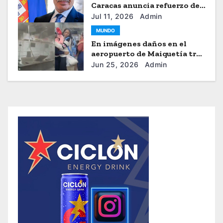
Caracas anuncia refuerzo de
ayuda humanitaria
Jul 11, 2026
Admin
MUNDO
En imágenes daños en el
aeropuerto de Maiquetía tras
los sismos
Jun 25, 2026
Admin