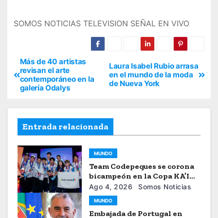
SOMOS NOTICIAS TELEVISION SEÑAL EN VIVO
Más de 40 artistas
Laura Isabel Rubio arrasa
revisan el arte
en el mundo de la moda
contemporáneo en la
de Nueva York
galería Odalys
Entrada relacionada
MUNDO
Team Codepeques se corona
bicampeón en la Copa KA’I
2026
Ago 4, 2026
Somos Noticias
MUNDO
Embajada de Portugal en