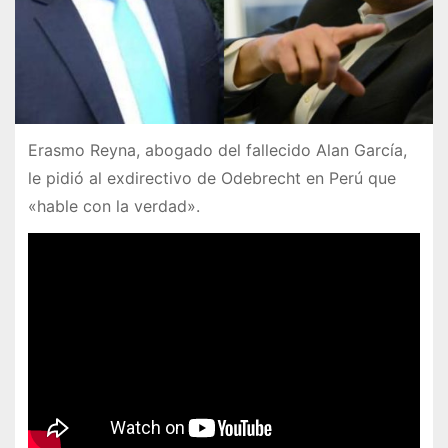
Erasmo Reyna, abogado del fallecido Alan García,
le pidió al exdirectivo de Odebrecht en Perú que
«hable con la verdad».