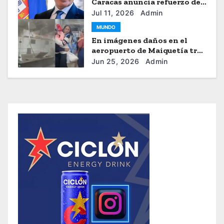
Caracas anuncia refuerzo de
ayuda humanitaria
Jul 11, 2026
Admin
MUNDO
En imágenes daños en el
aeropuerto de Maiquetía tras
los sismos
Jun 25, 2026
Admin