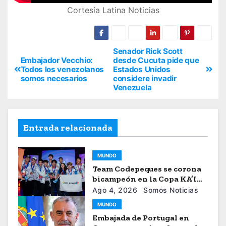
Cortesía Latina Noticias
Senador Rick Scott
Embajador Vecchio:
desde Cucuta pide que
Todos los venezolanos
Estados Unidos
somos necesarios
considere invadir
Venezuela
Entrada relacionada
MUNDO
Team Codepeques se corona
bicampeón en la Copa KA’I
2026
Ago 4, 2026
Somos Noticias
MUNDO
Embajada de Portugal en