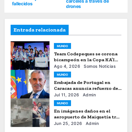
cárceles a través de
fallecidos
drones
Entrada relacionada
MUNDO
Team Codepeques se corona
bicampeón en la Copa KA’I
2026
Ago 4, 2026
Somos Noticias
MUNDO
Embajada de Portugal en
Caracas anuncia refuerzo de
ayuda humanitaria
Jul 11, 2026
Admin
MUNDO
En imágenes daños en el
aeropuerto de Maiquetía tras
los sismos
Jun 25, 2026
Admin