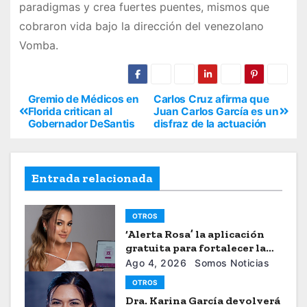
paradigmas y crea fuertes puentes, mismos que
cobraron vida bajo la dirección del venezolano
Vomba.
Gremio de Médicos en
Carlos Cruz afirma que
Florida critican al
Juan Carlos García es un
Gobernador DeSantis
disfraz de la actuación
Entrada relacionada
OTROS
‘Alerta Rosa’ la aplicación
gratuita para fortalecer la
seguiridad de las mujeres
Ago 4, 2026
Somos Noticias
OTROS
Dra. Karina García devolverá