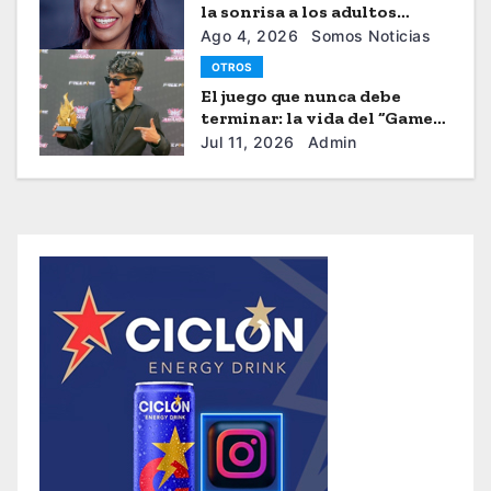
la sonrisa a los adultos
mayores
Ago 4, 2026
Somos Noticias
OTROS
El juego que nunca debe
terminar: la vida del “Gamer”
Brayhan Crazzy
Jul 11, 2026
Admin