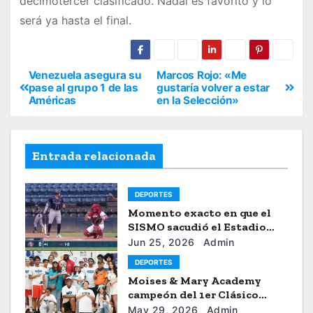
decimotercer clasificado. Nadal es favorito y lo
será ya hasta el final.
Venezuela asegura su
Marcos Rojo: «Me
pase al grupo 1 de las
gustaría volver a estar
Américas
en la Selección»
Entrada relacionada
DEPORTES
Momento exacto en que el
SISMO sacudió el Estadio
Universitario de Caracas
Jun 25, 2026
Admin
DEPORTES
Moises & Mary Academy
campeón del 1er Clásico
Internacional Ercilio-Tony-
May 29, 2026
Admin