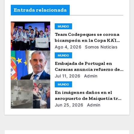
Entrada relacionada
MUNDO
Team Codepeques se corona
bicampeón en la Copa KA’I
2026
Ago 4, 2026
Somos Noticias
MUNDO
Embajada de Portugal en
Caracas anuncia refuerzo de
ayuda humanitaria
Jul 11, 2026
Admin
MUNDO
En imágenes daños en el
aeropuerto de Maiquetía tras
los sismos
Jun 25, 2026
Admin