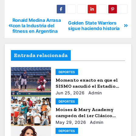
Ronald Medina Arrasa
Golden State Warriors
con la Industria del
sigue haciendo historia
fitness en Argentina
Entrada relacionada
DEPORTES
Momento exacto en que el
SISMO sacudió el Estadio
Universitario de Caracas
Jun 25, 2026
Admin
DEPORTES
Moises & Mary Academy
campeón del 1er Clásico
Internacional Ercilio-Tony-
May 29, 2026
Admin
Astacio de la HBA
DEPORTES