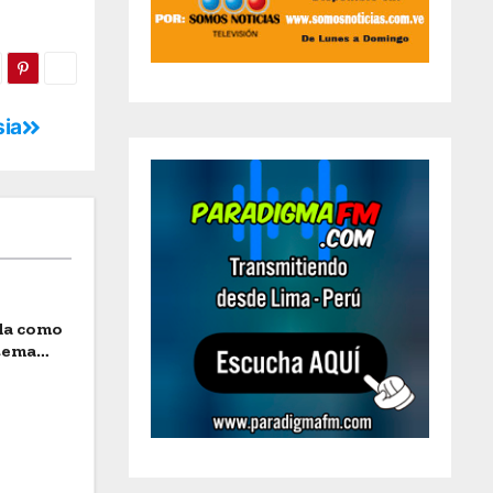
sia
ida como
stema