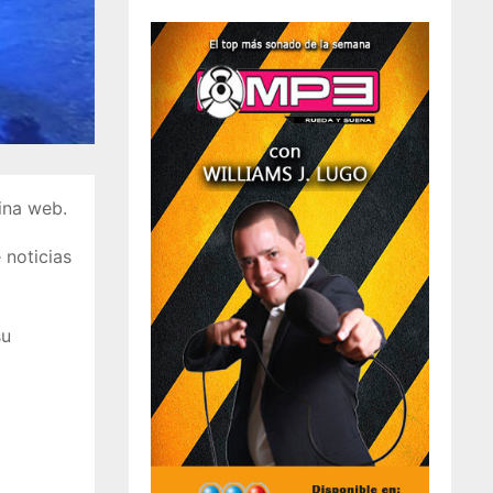
ina web.
 noticias
su