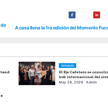
 de
A casa llena la 1ra edición del Momento Fuc
SOCIALES
stand
El Eje Cafetero se consol
hub internacional del si
moda
May 28, 2026
Admin
 a