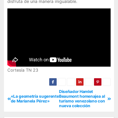
disfruta de una manera inigualable.
Cortesía TN 23
Diseñador Hamlet
«La geometría sugerente
Beaumont homenajea al
de Marianela Pérez»
turismo venezolano con
nueva colección