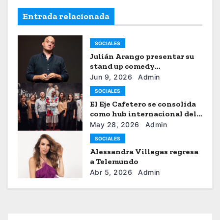
Entrada relacionada
SOCIALES
Julián Arango presentar su
stand up comedy
“Julianchou”
Jun 9, 2026
Admin
SOCIALES
El Eje Cafetero se consolida
como hub internacional del
sistema moda
May 28, 2026
Admin
SOCIALES
Alessandra Villegas regresa
a Telemundo
Abr 5, 2026
Admin