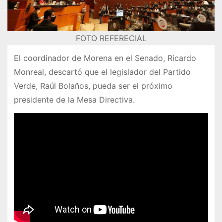
FOTO REFERECIAL
El coordinador de Morena en el Senado, Ricardo
Monreal, descartó que el legislador del Partido
Verde, Raúl Bolaños, pueda ser el próximo
presidente de la Mesa Directiva.