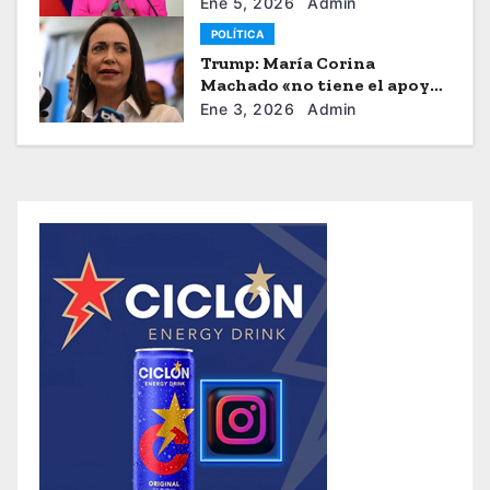
Venezuela
Ene 5, 2026
Admin
POLÍTICA
Trump: María Corina
Machado «no tiene el apoyo»
para dirigir Venezuela
Ene 3, 2026
Admin