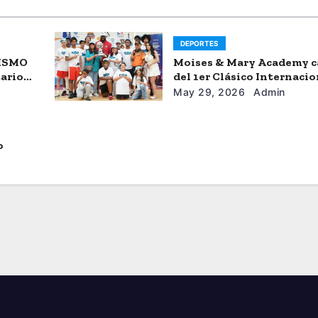
DEPORTES
SISMO
Moises & Mary Academy 
tario
del 1er Clásico Internacio
Ercilio-Tony-Astacio de 
May 29, 2026
Admin
o