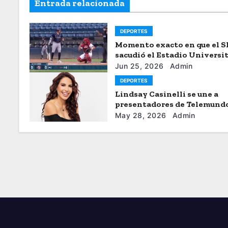
Entrada relacionada
DEPORTES
Momento exacto en que el 
sacudió el Estadio Universi
de Caracas
Jun 25, 2026
Admin
DEPORTES
Lindsay Casinelli se une a
presentadores de Telemund
May 28, 2026
Admin