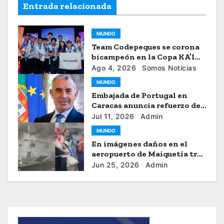
Entrada relacionada
MUNDO
Team Codepeques se corona
bicampeón en la Copa KA’I
2026
Ago 4, 2026
Somos Noticias
MUNDO
Embajada de Portugal en
Caracas anuncia refuerzo de
ayuda humanitaria
Jul 11, 2026
Admin
MUNDO
En imágenes daños en el
aeropuerto de Maiquetía tras
los sismos
Jun 25, 2026
Admin