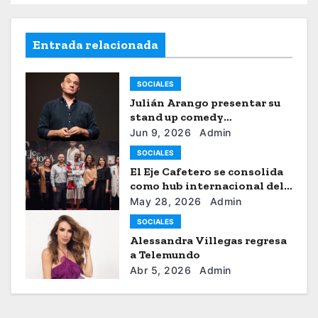
Entrada relacionada
SOCIALES
Julián Arango presentar su
stand up comedy
“Julianchou”
Jun 9, 2026
Admin
SOCIALES
El Eje Cafetero se consolida
como hub internacional del
sistema moda
May 28, 2026
Admin
SOCIALES
Alessandra Villegas regresa
a Telemundo
Abr 5, 2026
Admin