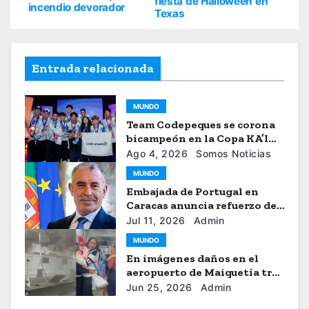
fiesta de Halloween en
incendio devorador
Texas
Entrada relacionada
MUNDO
Team Codepeques se corona
bicampeón en la Copa KA’I
2026
Ago 4, 2026
Somos Noticias
MUNDO
Embajada de Portugal en
Caracas anuncia refuerzo de
ayuda humanitaria
Jul 11, 2026
Admin
MUNDO
En imágenes daños en el
aeropuerto de Maiquetía tras
los sismos
Jun 25, 2026
Admin