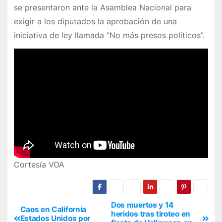
se presentaron ante la Asamblea Nacional para
exigir a los diputados la aprobación de una
iniciativa de ley llamada “No más presos políticos”.
Cortesía VOA
Dos muertos y 14
Caos en California
heridos tras tiroteo en
Estados Unidos por