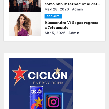
como hub internacional del
sistema moda
May 28, 2026
Admin
SOCIALES
Alessandra Villegas regresa
a Telemundo
Abr 5, 2026
Admin