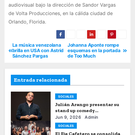
audiovisual bajo la dirección de Sandor Vargas
de Volta Producciones, en la cálida ciudad de
Orlando, Florida.
La música venezolana
Johanna Aponte rompe
brilla en USA con Astrid
esquemas en la portada
Sánchez Pargas
de Too Much
Entrada relacionada
SOCIALES
Julián Arango presentar su
stand up comedy
“Julianchou”
Jun 9, 2026
Admin
SOCIALES
El Eje Cafetero se consolida