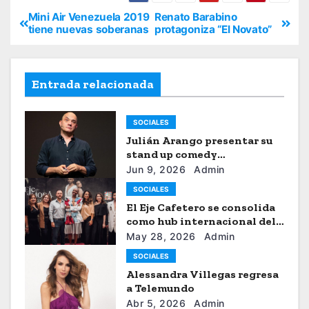
Mini Air Venezuela 2019
Renato Barabino
tiene nuevas soberanas
protagoniza “El Novato”
Entrada relacionada
SOCIALES
Julián Arango presentar su
stand up comedy
“Julianchou”
Jun 9, 2026
Admin
SOCIALES
El Eje Cafetero se consolida
como hub internacional del
sistema moda
May 28, 2026
Admin
SOCIALES
Alessandra Villegas regresa
a Telemundo
Abr 5, 2026
Admin