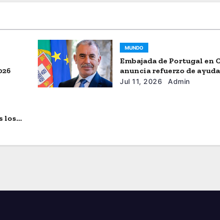
MUNDO
Embajada de Portugal en 
026
anuncia refuerzo de ayud
humanitaria
Jul 11, 2026
Admin
s los