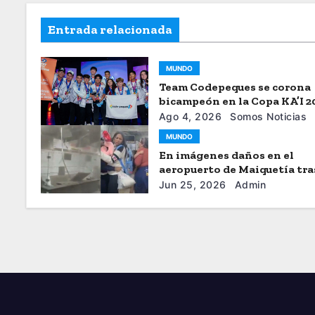
Entrada relacionada
MUNDO
Team Codepeques se corona
bicampeón en la Copa KA’I 2
Ago 4, 2026
Somos Noticias
MUNDO
En imágenes daños en el
aeropuerto de Maiquetía tra
sismos
Jun 25, 2026
Admin