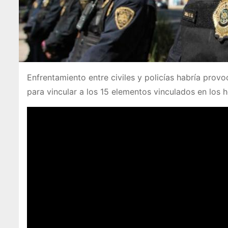
Enfrentamiento entre civiles y policías habría pro
para vincular a los 15 elementos vinculados en los 