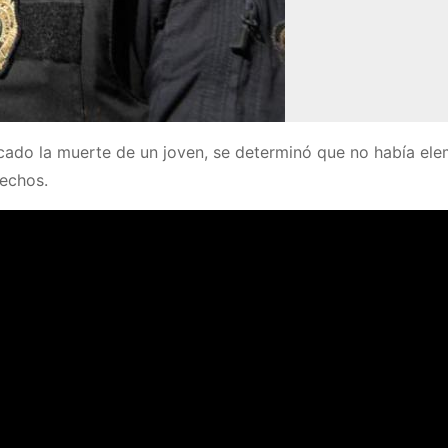
vocado la muerte de un joven, se determinó que no había el
hechos.