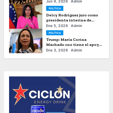
venezolanos
Jun 9, 2026
Admin
POLÍTICA
Delcy Rodríguez juro como
presidenta interina de
Venezuela
Ene 5, 2026
Admin
POLÍTICA
Trump: María Corina
Machado «no tiene el apoyo»
para dirigir Venezuela
Ene 3, 2026
Admin