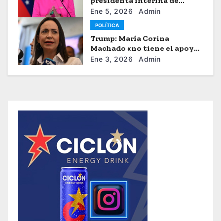
presidenta interina de
Venezuela
Ene 5, 2026
Admin
POLÍTICA
Trump: María Corina
Machado «no tiene el apoyo»
para dirigir Venezuela
Ene 3, 2026
Admin