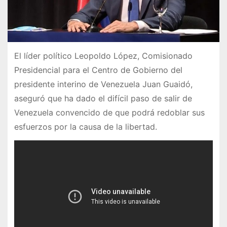
El líder político Leopoldo López, Comisionado
Presidencial para el Centro de Gobierno del
presidente interino de Venezuela Juan Guaidó,
aseguró que ha dado el difícil paso de salir de
Venezuela convencido de que podrá redoblar sus
esfuerzos por la causa de la libertad.