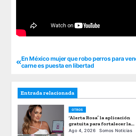
En México mujer que robo perros para ven
carne es puesta en libertad
Entrada relacionada
OTROS
‘Alerta Rosa’ la aplicación
gratuita para fortalecer la
seguiridad de las mujeres
Ago 4, 2026
Somos Noticias