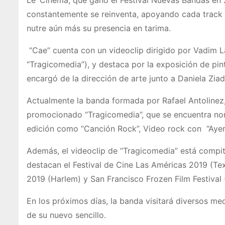
Le´Cinema, que ganó el Festival Nuevas Bandas en 2
constantemente se reinventa, apoyando cada track 
nutre aún más su presencia en tarima.
“Cae” cuenta con un videoclip dirigido por Vadim Las
“Tragicomedia”), y destaca por la exposición de pin
encargó de la dirección de arte junto a Daniela Ziad
Actualmente la banda formada por Rafael Antolinez,
promocionado “Tragicomedia”, que se encuentra nom
edición como “Canción Rock”, Video rock con “Ayer” 
Además, el videoclip de “Tragicomedia” está compiti
destacan el Festival de Cine Las Américas 2019 (Texa
2019 (Harlem) y San Francisco Frozen Film Festival 
En los próximos días, la banda visitará diversos m
de su nuevo sencillo.