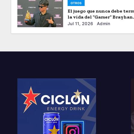
OTROS
El juego que nunca debe term
la vida del “Gamer” Brayhan
Crazzy
Jul 11, 2026
Admin