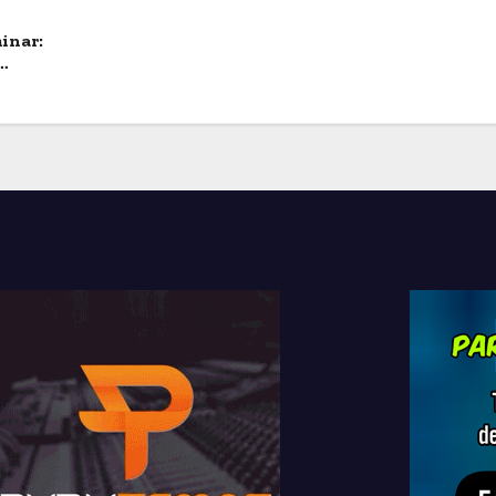
inar: