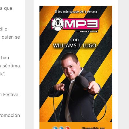
na que
illo
, quien se
 han
u séptima
k”.
 Festival
promoción