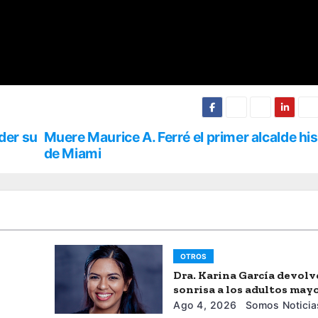
der su
Muere Maurice A. Ferré el primer alcalde h
de Miami
OTROS
Dra. Karina García devolv
sonrisa a los adultos may
Ago 4, 2026
Somos Noticia