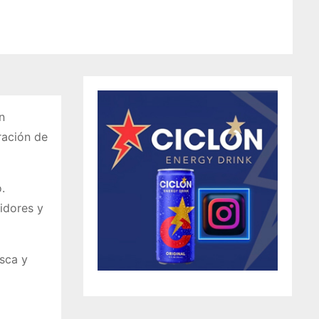
n
ración de
.
idores y
sca y