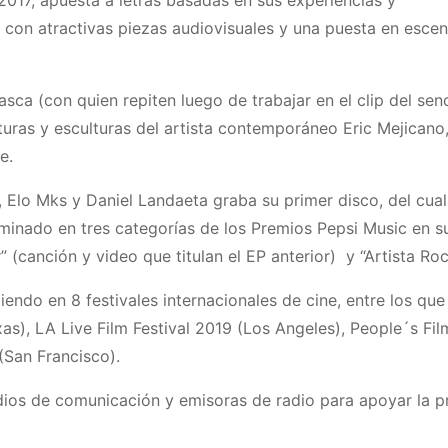
017, apuesta a letras basadas en sus experiencias y
con atractivas piezas audiovisuales y una puesta en esce
ca (con quien repiten luego de trabajar en el clip del senc
turas y esculturas del artista contemporáneo Eric Mejicano
e.
 Elo Mks y Daniel Landaeta graba su primer disco, del cual
inado en tres categorías de los Premios Pepsi Music en s
(canción y video que titulan el EP anterior) y “Artista Roc
endo en 8 festivales internacionales de cine, entre los que
s), LA Live Film Festival 2019 (Los Angeles), People´s Film
(San Francisco).
edios de comunicación y emisoras de radio para apoyar la 