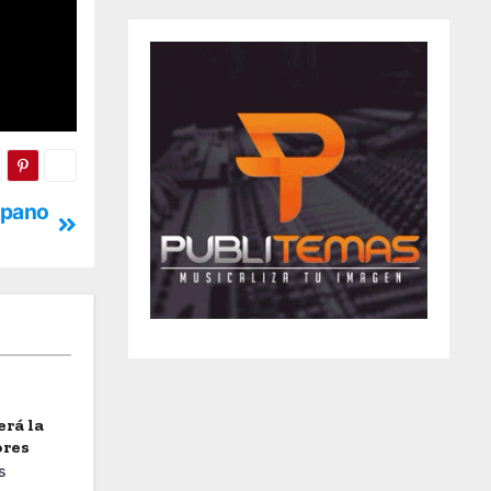
ispano
erá la
ores
s