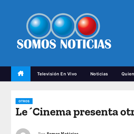
Televisión En Vivo
Noticias
Quie
OTROS
Le´Cinema presenta otr
Por
Somos Noticias