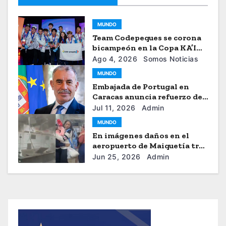
MUNDO
Team Codepeques se corona
bicampeón en la Copa KA’I
2026
Ago 4, 2026
Somos Noticias
MUNDO
Embajada de Portugal en
Caracas anuncia refuerzo de
ayuda humanitaria
Jul 11, 2026
Admin
MUNDO
En imágenes daños en el
aeropuerto de Maiquetía tras
los sismos
Jun 25, 2026
Admin