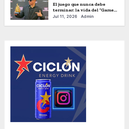
El juego que nunca debe
terminar: la vida del “Gamer”
Brayhan Crazzy
Jul 11, 2026
Admin