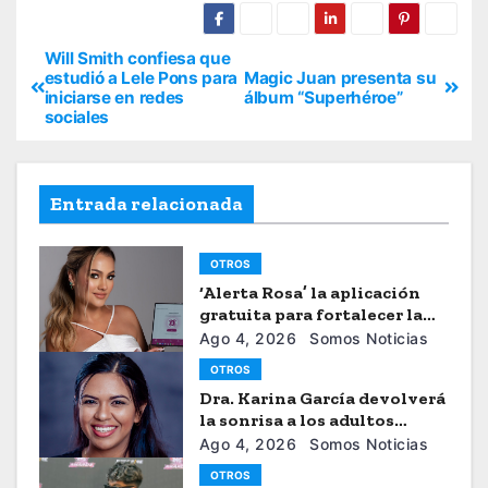
Will Smith confiesa que
estudió a Lele Pons para
Magic Juan presenta su
iniciarse en redes
álbum “Superhéroe”
sociales
Entrada relacionada
OTROS
‘Alerta Rosa’ la aplicación
gratuita para fortalecer la
seguiridad de las mujeres
Ago 4, 2026
Somos Noticias
OTROS
Dra. Karina García devolverá
la sonrisa a los adultos
mayores
Ago 4, 2026
Somos Noticias
OTROS